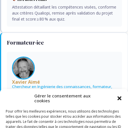
Attestation détaillant les compétences visées, conforme
aux critères Qualiopi, remise après validation du projet
final et score ≥ 80 % aux quiz.
Formateur·ice
Xavier Aimé
Chercheur en Ingénierie des connaissances, formateur,
conférencier
Gérer le consentement aux
IA
IA symbolique
IA générative
cookies
Avec plus de 25 ans d'expérience en informatique, je
suis formateur et chercheur spécialisé en ingénierie des
Pour offrir les meilleures expériences, nous utilisons des technologies
connaissances. Mon travail se concentre sur la
telles que les cookies pour stocker et/ou accéder aux informations des
modélisation des connaissances, à l'intersection de…
appareils. Le fait de consentir à ces technologies nous permettra de
traiter des données telles que le comportement de navigation ou les ID
Voir la fiche complète →
LinkedIn