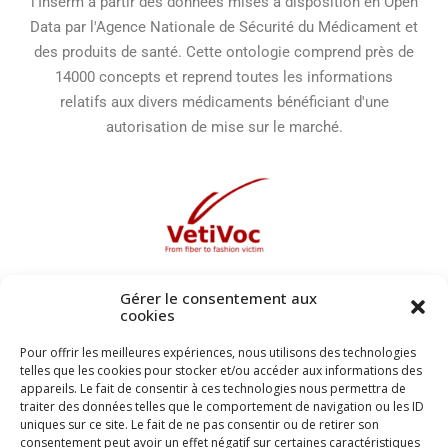
l'Inserm à partir des données mises à disposition en Open
Data par l'Agence Nationale de Sécurité du Médicament et
des produits de santé. Cette ontologie comprend près de
14000 concepts et reprend toutes les informations
relatifs aux divers médicaments bénéficiant d'une
autorisation de mise sur le marché.
Ontologie du Textile, de la
Gérer le consentement aux
cookies
Mode et de l'Habillement
Pour offrir les meilleures expériences, nous utilisons des technologies
telles que les cookies pour stocker et/ou accéder aux informations des
VetiVoc est une ontologie modulaire couvrant les
appareils. Le fait de consentir à ces technologies nous permettra de
principaux concepts des domaines de la Mode, du Textile
traiter des données telles que le comportement de navigation ou les ID
uniques sur ce site. Le fait de ne pas consentir ou de retirer son
et de l'Habillement. Elle vise à modéliser les concepts
consentement peut avoir un effet négatif sur certaines caractéristiques