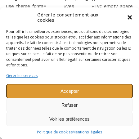
use_theme_fonts= »yes »][vc_empty_space
height= »42px »][/vc_column][/vc_row][vc_row][vc_column]
Gérer le consentement aux
cookies
[vc_column_text][REQ_CRED_FORM][/vc_column_text]
[/vc_column][/vc_row]
Pour offrir les meilleures expériences, nous utilisons des technologies
telles que les cookies pour stocker et/ou accéder aux informations des
appareils. Le fait de consentir à ces technologies nous permettra de
traiter des données telles que le comportement de navigation ou les ID
uniques sur ce site. Le fait de ne pas consentir ou de retirer son
consentement peut avoir un effet négatif sur certaines caractéristiques
Cogsonomy - 2026 ©
et fonctions.
Mentions légales
Conditions Générales de Vente
A propos
Politique de cookies (UE)
Gérer les services
Accepter
Refuser
Voir les préférences
Politique de cookies
Mentions légales