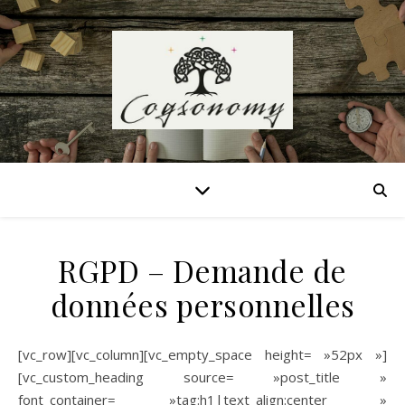
RGPD – Demande de
données personnelles
[vc_row][vc_column][vc_empty_space height= »52px »]
[vc_custom_heading source= »post_title »
font_container= »tag:h1|text_align:center »